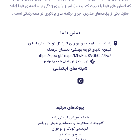
که
انسان های فردا
را تربیت کند و نسل امروز را برای
زندگی در جامعه ی فردا
آماده
سازد.
یکی از برنامه‌های مدارس اجرای برنامه های یادگیری در همه زندگی است .
تماس با ما
رشت - خیابان نامجو -روبروی اداره کل تربیت بدنی استان
گیلان- انتهای کوچه یوسفی- دبستان فرهنگ
https://goo.gl/maps/MfwPcu8VGhCr77Fx7
۳۳۳۶۸۲۴۲-۰۱۳-۰۹۱۱۶۲۹۱۱۰۷
شبکه های اجتماعی
پیوندهای مرتبط
شبکه آموزشی تربیتی رشد
گنجینه دانستنی‌ها و معماهای هوش و ریاضی
کاردستی کودک و نوجوان
سازمان سنجش