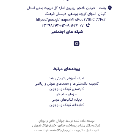
رشت - خیابان نامجو -روبروی اداره کل تربیت بدنی استان
گیلان- انتهای کوچه یوسفی- دبستان فرهنگ
https://goo.gl/maps/MfwPcu8VGhCr77Fx7
۳۳۳۶۸۲۴۲-۰۱۳-۰۹۱۱۶۲۹۱۱۰۷
شبکه های اجتماعی
پیوندهای مرتبط
شبکه آموزشی تربیتی رشد
گنجینه دانستنی‌ها و معماهای هوش و ریاضی
کاردستی کودک و نوجوان
سازمان سنجش
پایگاه کتاب‌های درسی
کتابخانه کودک و نوجوان
توسعه داده شده توسط جوانان خلاق و پویای
شرکت دانش‌بنیان زیرساخت فناوری خلاق فرتاک آموزش
کلیه حقوق مادی و معنوی برای
کلاسه
محفوظ هست