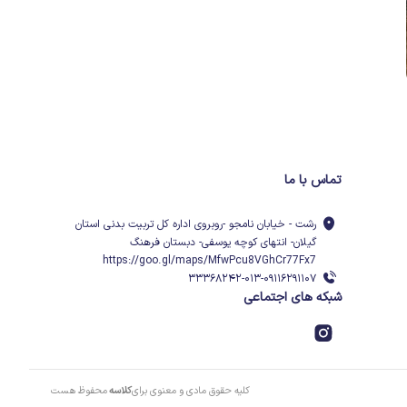
تماس با ما
رشت - خیابان نامجو -روبروی اداره کل تربیت بدنی استان
گیلان- انتهای کوچه یوسفی- دبستان فرهنگ
https://goo.gl/maps/MfwPcu8VGhCr77Fx7
۳۳۳۶۸۲۴۲-۰۱۳-۰۹۱۱۶۲۹۱۱۰۷
شبکه های اجتماعی
کلیه حقوق مادی و معنوی برای
کلاسه
محفوظ هست