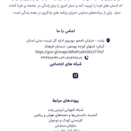
که
انسان های فردا
را تربیت کند و نسل امروز را برای
زندگی در جامعه ی فردا
آماده
سازد.
یکی از برنامه‌های مدارس اجرای برنامه های یادگیری در همه زندگی است .
تماس با ما
رشت - خیابان نامجو -روبروی اداره کل تربیت بدنی استان
گیلان- انتهای کوچه یوسفی- دبستان فرهنگ
https://goo.gl/maps/MfwPcu8VGhCr77Fx7
۳۳۳۶۸۲۴۲-۰۱۳-۰۹۱۱۶۲۹۱۱۰۷
شبکه های اجتماعی
پیوندهای مرتبط
شبکه آموزشی تربیتی رشد
گنجینه دانستنی‌ها و معماهای هوش و ریاضی
کاردستی کودک و نوجوان
سازمان سنجش