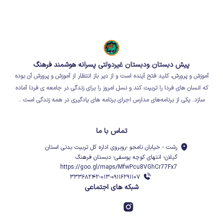
پیش دبستان ودبستان غیردولتی پسرانه هوشمند فرهنگ
آموزش و پرورش، کلید فتح آینده است و از دیر باز انتظار از آموزش و پرورش آن بوده
که
انسان های فردا
را تربیت کند و نسل امروز را برای
زندگی در جامعه ی فردا
آماده
سازد.
یکی از برنامه‌های مدارس اجرای برنامه های یادگیری در همه زندگی است .
تماس با ما
رشت - خیابان نامجو -روبروی اداره کل تربیت بدنی استان
گیلان- انتهای کوچه یوسفی- دبستان فرهنگ
https://goo.gl/maps/MfwPcu8VGhCr77Fx7
۳۳۳۶۸۲۴۲-۰۱۳-۰۹۱۱۶۲۹۱۱۰۷
شبکه های اجتماعی