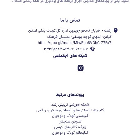
سازد.
یکی از برنامه‌های مدارس اجرای برنامه های یادگیری در همه زندگی است .
تماس با ما
رشت - خیابان نامجو -روبروی اداره کل تربیت بدنی استان
گیلان- انتهای کوچه یوسفی- دبستان فرهنگ
https://goo.gl/maps/MfwPcu8VGhCr77Fx7
۳۳۳۶۸۲۴۲-۰۱۳-۰۹۱۱۶۲۹۱۱۰۷
شبکه های اجتماعی
پیوندهای مرتبط
شبکه آموزشی تربیتی رشد
گنجینه دانستنی‌ها و معماهای هوش و ریاضی
کاردستی کودک و نوجوان
سازمان سنجش
پایگاه کتاب‌های درسی
کتابخانه کودک و نوجوان